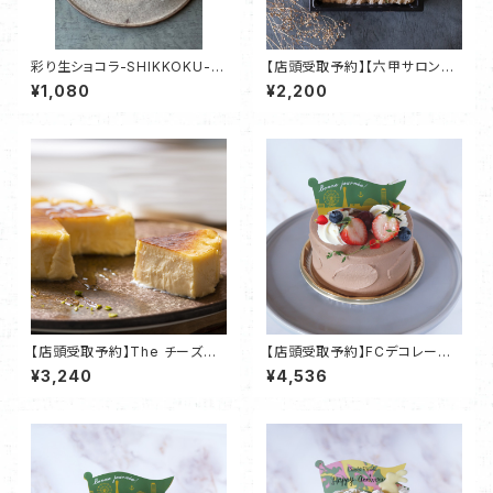
彩り生ショコラ-SHIKKOKU-
【店頭受取予約】【六甲サロン限
純米大吟醸 百黙【冷凍配送】・
定】暁モンブラン・神戸Chocola
¥1,080
¥2,200
神戸ChocolatRepublic
tRepublic
【店頭受取予約】The チーズチ
【店頭受取予約】FCデコレーショ
ーズ
ンケーキ 4号サイズ ショコラ
¥3,240
¥4,536
ショートケーキタイプ・神戸Cho
colatRepublic