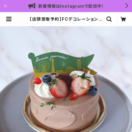
新着情報はInstagramで配信中！
【店頭受取予約】FCデコレーションケ
ーキ 4号サイズ ショコラショート
ケーキタイプ・神戸ChocolatRepu
blic | Chocolat Republic