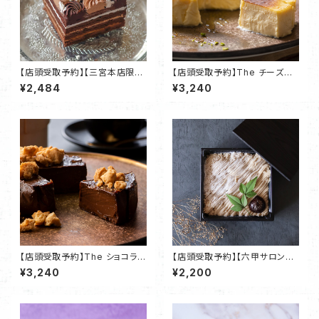
【店頭受取予約】【三宮本店限
【店頭受取予約】The チーズチ
定】フルールショコラ デコレー
ーズ
¥2,484
¥3,240
ションケーキ・神戸ChocolatR
epublic
【店頭受取予約】The ショコラシ
【店頭受取予約】【六甲サロン限
ョコラ
定】暁モンブラン・神戸Chocola
¥3,240
¥2,200
tRepublic