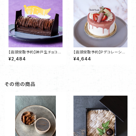
【店頭受取予約】神戸生チョコモ
【店頭受取予約】Pデコレーショ
ンブラン -アニバーサリー-（２~
ンケーキ ショートケーキタイ
¥2,484
¥4,644
４名様用）・神戸ChocolatReP
プ・神戸ChocolatRepublic
ublic
その他の商品